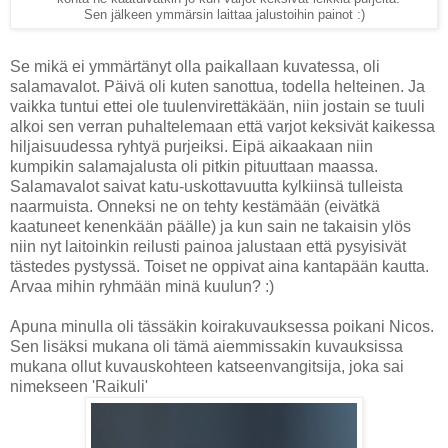
Sen jälkeen ymmärsin laittaa jalustoihin painot :)
Se mikä ei ymmärtänyt olla paikallaan kuvatessa, oli
salamavalot. Päivä oli kuten sanottua, todella helteinen. Ja
vaikka tuntui ettei ole tuulenvirettäkään, niin jostain se tuuli
alkoi sen verran puhaltelemaan että varjot keksivät kaikessa
hiljaisuudessa ryhtyä purjeiksi. Eipä aikaakaan niin
kumpikin salamajalusta oli pitkin pituuttaan maassa.
Salamavalot saivat katu-uskottavuutta kylkiinsä tulleista
naarmuista. Onneksi ne on tehty kestämään (eivätkä
kaatuneet kenenkään päälle) ja kun sain ne takaisin ylös
niin nyt laitoinkin reilusti painoa jalustaan että pysyisivät
tästedes pystyssä. Toiset ne oppivat aina kantapään kautta.
Arvaa mihin ryhmään minä kuulun? :)
Apuna minulla oli tässäkin koirakuvauksessa poikani Nicos.
Sen lisäksi mukana oli tämä aiemmissakin kuvauksissa
mukana ollut kuvauskohteen katseenvangitsija, joka sai
nimekseen 'Raikuli'