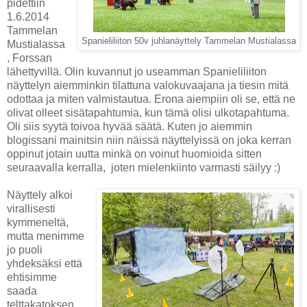
pidettiin
1.6.2014
Tammelan
Spanieliliiton 50v juhlanäyttely Tammelan Mustialassa
Mustialassa
, Forssan
lähettyvillä. Olin kuvannut jo useamman Spanieliliiton
näyttelyn aiemminkin tilattuna valokuvaajana ja tiesin mitä
odottaa ja miten valmistautua. Erona aiempiin oli se, että ne
olivat olleet sisätapahtumia, kun tämä olisi ulkotapahtuma.
Oli siis syytä toivoa hyvää säätä. Kuten jo aiemmin
blogissani mainitsin niin näissä näyttelyissä on joka kerran
oppinut jotain uutta minkä on voinut huomioida sitten
seuraavalla kerralla, joten mielenkiinto varmasti säilyy :)
Näyttely alkoi
virallisesti
kymmeneltä,
mutta menimme
jo puoli
yhdeksäksi että
ehtisimme
saada
telttakatoksen