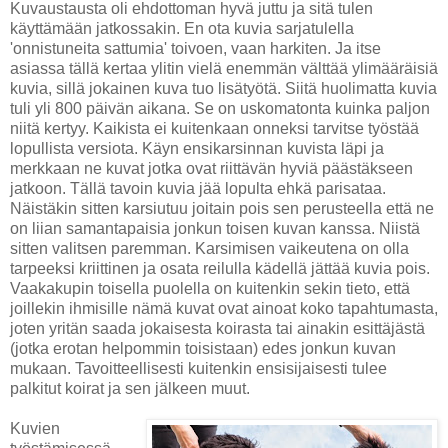
Kuvaustausta oli ehdottoman hyvä juttu ja sitä tulen
käyttämään jatkossakin. En ota kuvia sarjatulella
'onnistuneita sattumia' toivoen, vaan harkiten. Ja itse
asiassa tällä kertaa ylitin vielä enemmän välttää ylimääräisiä
kuvia, sillä jokainen kuva tuo lisätyötä. Siitä huolimatta kuvia
tuli yli 800 päivän aikana. Se on uskomatonta kuinka paljon
niitä kertyy. Kaikista ei kuitenkaan onneksi tarvitse työstää
lopullista versiota. Käyn ensikarsinnan kuvista läpi ja
merkkaan ne kuvat jotka ovat riittävän hyviä päästäkseen
jatkoon. Tällä tavoin kuvia jää lopulta ehkä parisataa.
Näistäkin sitten karsiutuu joitain pois sen perusteella että ne
on liian samantapaisia jonkun toisen kuvan kanssa. Niistä
sitten valitsen paremman. Karsimisen vaikeutena on olla
tarpeeksi kriittinen ja osata reilulla kädellä jättää kuvia pois.
Vaakakupin toisella puolella on kuitenkin sekin tieto, että
joillekin ihmisille nämä kuvat ovat ainoat koko tapahtumasta,
joten yritän saada jokaisesta koirasta tai ainakin esittäjästä
(jotka erotan helpommin toisistaan) edes jonkun kuvan
mukaan. Tavoitteellisesti kuitenkin ensisijaisesti tulee
palkitut koirat ja sen jälkeen muut.
Kuvien