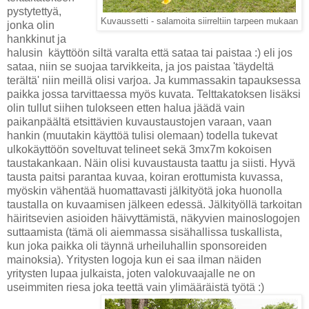
pystytettyä,
Kuvaussetti - salamoita siirreltiin tarpeen mukaan
jonka olin
hankkinut ja
halusin käyttöön siltä varalta että sataa tai paistaa :) eli jos
sataa, niin se suojaa tarvikkeita, ja jos paistaa 'täydeltä
terältä' niin meillä olisi varjoa. Ja kummassakin tapauksessa
paikka jossa tarvittaessa myös kuvata. Telttakatoksen lisäksi
olin tullut siihen tulokseen etten halua jäädä vain
paikanpäältä etsittävien kuvaustaustojen varaan, vaan
hankin (muutakin käyttöä tulisi olemaan) todella tukevat
ulkokäyttöön soveltuvat telineet sekä 3mx7m kokoisen
taustakankaan. Näin olisi kuvaustausta taattu ja siisti. Hyvä
tausta paitsi parantaa kuvaa, koiran erottumista kuvassa,
myöskin vähentää huomattavasti jälkityötä joka huonolla
taustalla on kuvaamisen jälkeen edessä. Jälkityöllä tarkoitan
häiritsevien asioiden häivyttämistä, näkyvien mainoslogojen
suttaamista (tämä oli aiemmassa sisähallissa tuskallista,
kun joka paikka oli täynnä urheiluhallin sponsoreiden
mainoksia). Yritysten logoja kun ei saa ilman näiden
yritysten lupaa julkaista, joten valokuvaajalle ne on
useimmiten riesa joka teettä vain ylimääräistä työtä :)