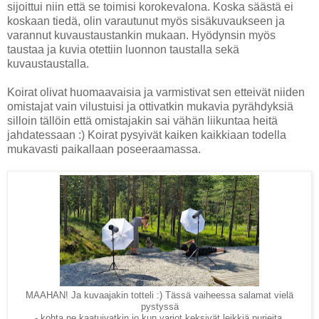
sijoittui niin että se toimisi korokevalona. Koska säästä ei
koskaan tiedä, olin varautunut myös sisäkuvaukseen ja
varannut kuvaustaustankin mukaan. Hyödynsin myös
taustaa ja kuvia otettiin luonnon taustalla sekä
kuvaustaustalla.
Koirat olivat huomaavaisia ja varmistivat sen etteivät niiden
omistajat vain vilustuisi ja ottivatkin mukavia pyrähdyksiä
silloin tällöin että omistajakin sai vähän liikuntaa heitä
jahdatessaan :) Koirat pysyivät kaiken kaikkiaan todella
mukavasti paikallaan poseeraamassa.
MAAHAN! Ja kuvaajakin totteli :) Tässä vaiheessa salamat vielä
pystyssä
- kohta ne kaatuivatkin jo kun varjot keksivät leikkiä purjeita.