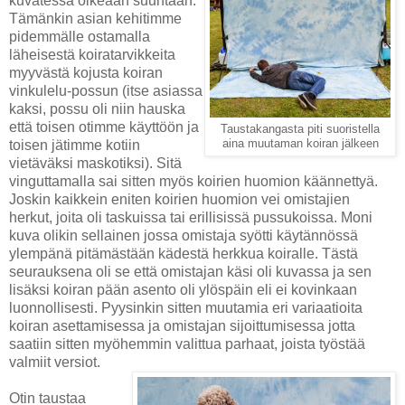
kuvatessa oikeaan suuntaan.
Tämänkin asian kehitimme
pidemmälle ostamalla
läheisestä koiratarvikkeita
myyvästä kojusta koiran
vinkulelu-possun (itse asiassa
kaksi, possu oli niin hauska
että toisen otimme käyttöön ja
Taustakangasta piti suoristella
toisen jätimme kotiin
aina muutaman koiran jälkeen
vietäväksi maskotiksi). Sitä
vinguttamalla sai sitten myös koirien huomion käännettyä.
Joskin kaikkein eniten koirien huomion vei omistajien
herkut, joita oli taskuissa tai erillisissä pussukoissa. Moni
kuva olikin sellainen jossa omistaja syötti käytännössä
ylempänä pitämästään kädestä herkkua koiralle. Tästä
seurauksena oli se että omistajan käsi oli kuvassa ja sen
lisäksi koiran pään asento oli ylöspäin eli ei kovinkaan
luonnollisesti. Pyysinkin sitten muutamia eri variaatioita
koiran asettamisessa ja omistajan sijoittumisessa jotta
saatiin sitten myöhemmin valittua parhaat, joista työstää
valmiit versiot.
Otin taustaa