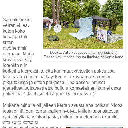
Sää oli jonkin
verran viileä,
kuten koko
kesäkuu tuli
sitten
myöhemmin
Doukas Arts kuvaussetti ja myyntitiski :)
olemaan. Mutta
Tässä kävi monen monta ihmistä päivän aikana
kuvatessa käy
jotenkin niin
korkeilla kierroksilla, että kun muut värisytteli paksuissa
takeissaan niin minä käyskentelin kuvaamassa ensin
pikkutakissa ja sitten pelkässä T-paidassa. Ihmiset
ajattelivat luultavasti että 'hullu ulkomaalainen' kun ei osaa
pukeutua :) Ja olivat ehkä puoliksi oikeassa :)
Mukana minulla oli jälleen kerran avustajana poikani Nicos,
josta oli jälleen kerran paljon hyötyä. Milloin suoristaessa
rypistynyttä taustakangasta, milloin huutelemassa koirille
että koira katsoisi