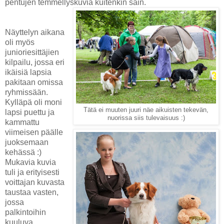
pentujen temmellyskuvia kuitenkin sain.
Näyttelyn aikana
oli myös
junioriesittäjien
kilpailu, jossa eri
ikäisiä lapsia
pakitaan omissa
ryhmissään.
Kylläpä oli moni
Tätä ei muuten juuri näe aikuisten tekevän,
lapsi puettu ja
nuorissa siis tulevaisuus :)
kammattu
viimeisen päälle
juoksemaan
kehässä :)
Mukavia kuvia
tuli ja erityisesti
voittajan kuvasta
taustaa vasten,
jossa
palkintoihin
kuuluva