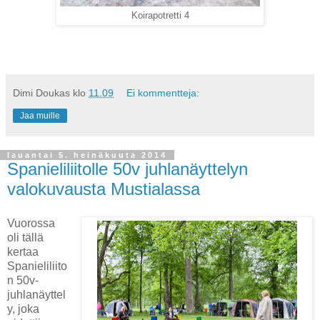
Koirapotretti 4
Dimi Doukas
klo
11.09
Ei kommentteja:
Jaa muille
lauantai 5. heinäkuuta 2014
Spanieliliitolle 50v juhlanäyttelyn
valokuvausta Mustialassa
Vuorossa
oli tällä
kertaa
Spanieliliito
n 50v-
juhlanäyttel
y, joka