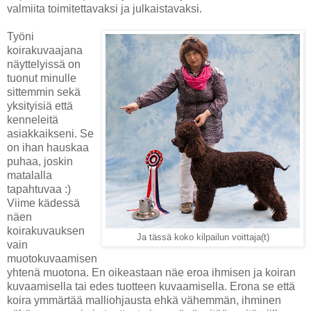
valmiita toimitettavaksi ja julkaistavaksi.
Työni
koirakuvaajana
näyttelyissä on
tuonut minulle
sittemmin sekä
yksityisiä että
kenneleitä
asiakkaikseni. Se
on ihan hauskaa
puhaa, joskin
matalalla
tapahtuvaa :)
Viime kädessä
näen
koirakuvauksen
Ja tässä koko kilpailun voittaja(t)
vain
muotokuvaamisen
yhtenä muotona. En oikeastaan näe eroa ihmisen ja koiran
kuvaamisella tai edes tuotteen kuvaamisella. Erona se että
koira ymmärtää malliohjausta ehkä vähemmän, ihminen