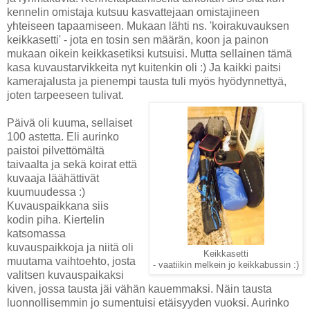
kennelin omistaja kutsuu kasvattejaan omistajineen
yhteiseen tapaamiseen. Mukaan lähti ns. 'koirakuvauksen
keikkasetti' - jota en tosin sen määrän, koon ja painon
mukaan oikein keikkasetiksi kutsuisi. Mutta sellainen tämä
kasa kuvaustarvikkeita nyt kuitenkin oli :) Ja kaikki paitsi
kamerajalusta ja pienempi tausta tuli myös hyödynnettyä,
joten tarpeeseen tulivat.
Päivä oli kuuma, sellaiset
100 astetta. Eli aurinko
paistoi pilvettömältä
taivaalta ja sekä koirat että
kuvaaja läähättivät
kuumuudessa :)
Kuvauspaikkana siis
kodin piha. Kiertelin
katsomassa
kuvauspaikkoja ja niitä oli
Keikkasetti
muutama vaihtoehto, josta
- vaatiikin melkein jo keikkabussin :)
valitsen kuvauspaikaksi
kiven, jossa tausta jäi vähän kauemmaksi. Näin tausta
luonnollisemmin jo sumentuisi etäisyyden vuoksi. Aurinko