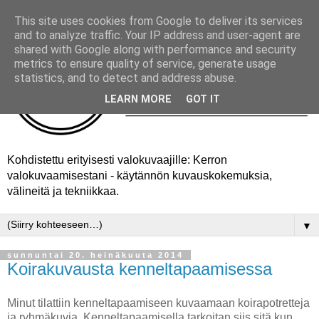
This site uses cookies from Google to deliver its services
and to analyze traffic. Your IP address and user-agent are
shared with Google along with performance and security
metrics to ensure quality of service, generate usage
statistics, and to detect and address abuse.
LEARN MORE
GOT IT
Kohdistettu erityisesti valokuvaajille: Kerron
valokuvaamisestani - käytännön kuvauskokemuksia,
välineitä ja tekniikkaa.
▼
sunnuntai 20. heinäkuuta 2014
Koirakuvausta kenneltapaamisessa
Minut tilattiin kenneltapaamiseen kuvaamaan koirapotretteja
ja ryhmäkuvia. Kenneltapaamisella tarkoitan siis sitä kun