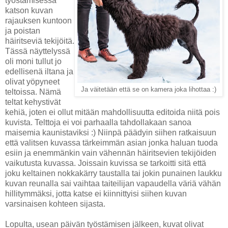
työstämisessä
katson kuvan
rajauksen kuntoon
ja poistan
häiritseviä tekijöitä.
Tässä näyttelyssä
oli moni tullut jo
edellisenä iltana ja
olivat yöpyneet
Ja väitetään että se on kamera joka lihottaa :)
teltoissa. Nämä
teltat kehystivät
kehiä, joten ei ollut mitään mahdollisuutta editoida niitä pois
kuvista. Telttoja ei voi parhaalla tahdollakaan sanoa
maisemia kaunistaviksi :) Niinpä päädyin siihen ratkaisuun
että valitsen kuvassa tärkeimmän asian jonka haluan tuoda
esiin ja enemmänkin vain vähennän häiritsevien tekijöiden
vaikutusta kuvassa. Joissain kuvissa se tarkoitti sitä että
joku keltainen nokkakärry taustalla tai jokin punainen laukku
kuvan reunalla sai vaihtaa taiteilijan vapaudella väriä vähän
hillitymmäksi, jotta katse ei kiinnittyisi siihen kuvan
varsinaisen kohteen sijasta.
Lopulta, usean päivän työstämisen jälkeen, kuvat olivat