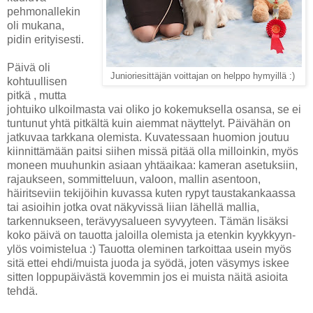
pehmonallekin
oli mukana,
pidin erityisesti.
Päivä oli
Junioriesittäjän voittajan on helppo hymyillä :)
kohtuullisen
pitkä , mutta
johtuiko ulkoilmasta vai oliko jo kokemuksella osansa, se ei
tuntunut yhtä pitkältä kuin aiemmat näyttelyt. Päivähän on
jatkuvaa tarkkana olemista. Kuvatessaan huomion joutuu
kiinnittämään paitsi siihen missä pitää olla milloinkin, myös
moneen muuhunkin asiaan yhtäaikaa: kameran asetuksiin,
rajaukseen, sommitteluun, valoon, mallin asentoon,
häiritseviin tekijöihin kuvassa kuten rypyt taustakankaassa
tai asioihin jotka ovat näkyvissä liian lähellä mallia,
tarkennukseen, terävyysalueen syvyyteen. Tämän lisäksi
koko päivä on tauotta jaloilla olemista ja etenkin kyykkyyn-
ylös voimistelua :) Tauotta oleminen tarkoittaa usein myös
sitä ettei ehdi/muista juoda ja syödä, joten väsymys iskee
sitten loppupäivästä kovemmin jos ei muista näitä asioita
tehdä.