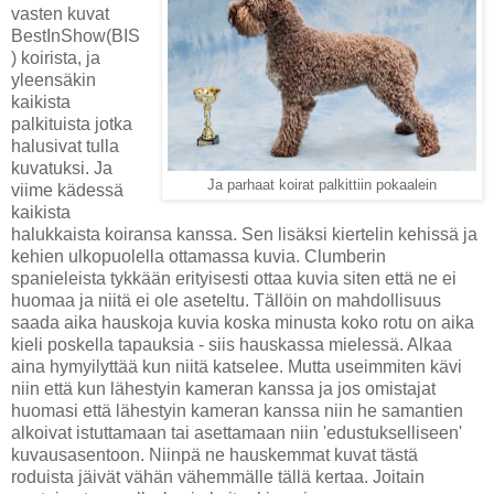
vasten kuvat
BestInShow(BIS
) koirista, ja
yleensäkin
kaikista
palkituista jotka
halusivat tulla
kuvatuksi. Ja
Ja parhaat koirat palkittiin pokaalein
viime kädessä
kaikista
halukkaista koiransa kanssa. Sen lisäksi kiertelin kehissä ja
kehien ulkopuolella ottamassa kuvia. Clumberin
spanieleista tykkään erityisesti ottaa kuvia siten että ne ei
huomaa ja niitä ei ole aseteltu. Tällöin on mahdollisuus
saada aika hauskoja kuvia koska minusta koko rotu on aika
kieli poskella tapauksia - siis hauskassa mielessä. Alkaa
aina hymyilyttää kun niitä katselee. Mutta useimmiten kävi
niin että kun lähestyin kameran kanssa ja jos omistajat
huomasi että lähestyin kameran kanssa niin he samantien
alkoivat istuttamaan tai asettamaan niin 'edustukselliseen'
kuvausasentoon. Niinpä ne hauskemmat kuvat tästä
roduista jäivät vähän vähemmälle tällä kertaa. Joitain