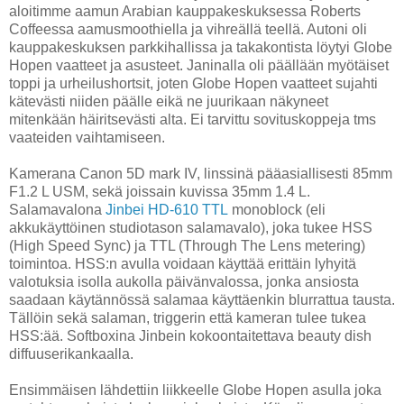
aloitimme aamun Arabian kauppakeskuksessa Roberts
Coffeessa aamusmoothiella ja vihreällä teellä. Autoni oli
kauppakeskuksen parkkihallissa ja takakontista löytyi Globe
Hopen vaatteet ja asusteet. Janinalla oli päällään myötäiset
toppi ja urheilushortsit, joten Globe Hopen vaatteet sujahti
kätevästi niiden päälle eikä ne juurikaan näkyneet
mitenkään häiritsevästi alta. Ei tarvittu sovituskoppeja tms
vaateiden vaihtamiseen.
Kamerana Canon 5D mark IV, linssinä pääasiallisesti 85mm
F1.2 L USM, sekä joissain kuvissa 35mm 1.4 L.
Salamavalona
Jinbei HD-610 TTL
monoblock (eli
akkukäyttöinen studiotason salamavalo), joka tukee HSS
(High Speed Sync) ja TTL (Through The Lens metering)
toimintoa. HSS:n avulla voidaan käyttää erittäin lyhyitä
valotuksia isolla aukolla päivänvalossa, jonka ansiosta
saadaan käytännössä salamaa käyttäenkin blurrattua tausta.
Tällöin sekä salaman, triggerin että kameran tulee tukea
HSS:ää. Softboxina Jinbein kokoontaitettava beauty dish
diffuuserikankaalla.
Ensimmäisen lähdettiin liikkeelle Globe Hopen asulla joka