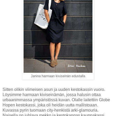
Janina harmaan kiviseinän edustalla
Sitten olikin viimeisen asun ja uuden kestokassin vuoro.
Löysimme harmaan kiviseinämän, jossa halusin ottaa
urbaanimmassa ympäristössä kuvan. Olalle laitettiin Globe
Hopen kestokassi, joka oli heidän uutta mallistoaan.
Kuvassa pyrin tuomaan city-henkistä arki-glamouria.
Naisella on juhlava mekko ja kestokangas kauppakassi