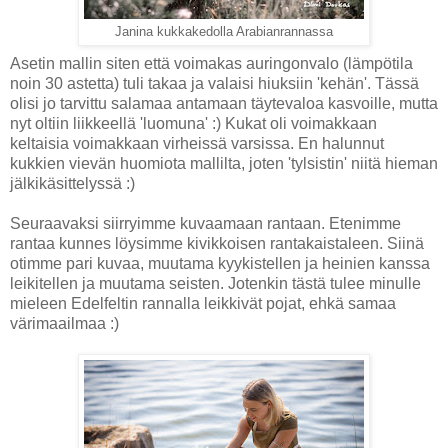
Janina kukkakedolla Arabianrannassa
Asetin mallin siten että voimakas auringonvalo (lämpötila
noin 30 astetta) tuli takaa ja valaisi hiuksiin 'kehän'. Tässä
olisi jo tarvittu salamaa antamaan täytevaloa kasvoille, mutta
nyt oltiin liikkeellä 'luomuna' :) Kukat oli voimakkaan
keltaisia voimakkaan virheissä varsissa. En halunnut
kukkien vievän huomiota mallilta, joten 'tylsistin' niitä hieman
jälkikäsittelyssä :)
Seuraavaksi siirryimme kuvaamaan rantaan. Etenimme
rantaa kunnes löysimme kivikkoisen rantakaistaleen. Siinä
otimme pari kuvaa, muutama kyykistellen ja heinien kanssa
leikitellen ja muutama seisten. Jotenkin tästä tulee minulle
mieleen Edelfeltin rannalla leikkivät pojat, ehkä samaa
värimaailmaa :)