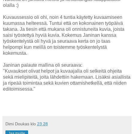
olalla :)
Kuvaussessio oli ohi, noin 4 tuntia käytetty kuvaamiseen
kuumassa helteessä. Tuntui että on kokonainen työpäivä
takana. Ja tiesin että mukana oli onnistuneita kuvia, joista
saisi työstettyä hyviä kuvia. Kokemus Janinan kanssa
työskentelystä oli hyvä ja seuraava kerta on jo taas
helpompi kun meillä on toistemme työskentelystä
kokemusta.
Janinan palaute mallina oli seuraava:
"Kuvaukset olivat helpot ja kuvaajalla oli selkeitä ohjeita
sekä mielipiteitä, joita lähdettiin hakemaan. Lisäksi asiallista
ja ripeää toimintaa sekä kuvien ottamishetkellä, että niiden
editoimisessa."
Dimi Doukas
klo
23.28
Jaa muille