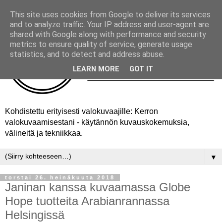
This site uses cookies from Google to deliver its services
and to analyze traffic. Your IP address and user-agent are
shared with Google along with performance and security
metrics to ensure quality of service, generate usage
statistics, and to detect and address abuse.
LEARN MORE
GOT IT
Kohdistettu erityisesti valokuvaajille: Kerron
valokuvaamisestani - käytännön kuvauskokemuksia,
välineitä ja tekniikkaa.
▼
torstai 26. heinäkuuta 2018
Janinan kanssa kuvaamassa Globe
Hope tuotteita Arabianrannassa
Helsingissä