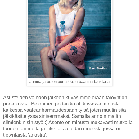
Janina ja betoniportaikko urbaanina taustana
Asusteiden vaihdon jälkeen kuvasimme erään taloyhtiön
portaikossa. Betoninen portaikko oli kuvassa minusta
kaikessa vaaleanharmaudessaan tylsä joten muutin sitä
jälkikäsittelyssä sinisemmäksi. Samalla annoin mallin
silmienkin sinistyä :) Asento on minusta mukavasti mutkalla
tuoden jännitettä ja liikettä. Ja pidän ilmeestä jossa on
tietynlaista 'angstia'.