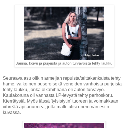
Janina, koivu ja purjeista ja auton turvavöistä tehty laukku
Seuraava asu olikin armeijan repuista/telttakankaista tehty
hame, valkoinen pusero sekä veneiden vanhoista purjeista
tehty laukku, jonka olkahihnana oli auton turvavyö.
Kaulakoruna oli vanhasta LP-levystä tehty perhoskoru.
Kierrätystä. Myös tässä 'tylsistytin' tuoreen ja voimakkaan
vihreää apilanurmea, jotta malli tulisi enemmän esiin
kuvassa.