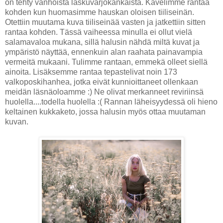
on tehty vanhoista laskuvarjokankaista. Kävelimme rantaa
kohden kun huomasimme hauskan oloisen tiiliseinän.
Otettiin muutama kuva tiiliseinää vasten ja jatkettiin sitten
rantaa kohden. Tässä vaiheessa minulla ei ollut vielä
salamavaloa mukana, sillä halusin nähdä miltä kuvat ja
ympäristö näyttää, ennenkuin alan raahata painavampia
vermeitä mukaani. Tulimme rantaan, emmekä olleet siellä
ainoita. Lisäksemme rantaa tepastelivat noin 173
valkoposkihanhea, jotka eivät kunnioittaneet ollenkaan
meidän läsnäoloamme :) Ne olivat merkanneet reviriinsä
huolella....todella huolella :( Rannan läheisyydessä oli hieno
keltainen kukkaketo, jossa halusin myös ottaa muutaman
kuvan.