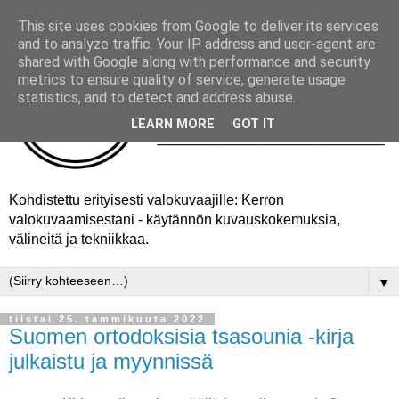
This site uses cookies from Google to deliver its services
and to analyze traffic. Your IP address and user-agent are
shared with Google along with performance and security
metrics to ensure quality of service, generate usage
statistics, and to detect and address abuse.
LEARN MORE
GOT IT
Kohdistettu erityisesti valokuvaajille: Kerron
valokuvaamisestani - käytännön kuvauskokemuksia,
välineitä ja tekniikkaa.
▼
tiistai 25. tammikuuta 2022
Suomen ortodoksisia tsasounia -kirja
julkaistu ja myynnissä