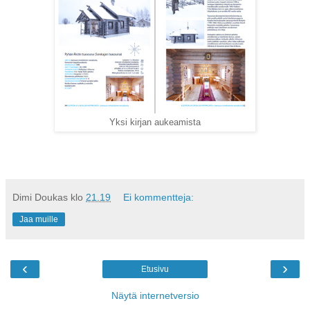
Yksi kirjan aukeamista
Dimi Doukas
klo
21.19
Ei kommentteja:
Jaa muille
‹
›
Etusivu
Näytä internetversio